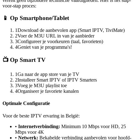
vereist geen bijzondere technische vaardigheden. Hier is het stap-
voor-stap proces:
📱 Op Smartphone/Tablet
1
Download de aanbevolen app (Smart IPTV, TiviMate)
2
Voer de M3U URL in van je aanbieder
3
Configureer je voorkeuren (taal, favorieten)
4
Geniet van je programma's!
📺 Op Smart TV
1
Ga naar de app store van je TV
2
Installeer Smart IPTV of IPTV Smarters
3
Voeg je M3U playlist toe
4
Organiseer je favoriete kanalen
Optimale Configuratie
Voor de beste IPTV ervaring in België:
•
Internetverbinding:
Minimum 10 Mbps voor HD, 25
Mbps voor 4K
•
Netwerk:
Bekabelde verbinding aanbevolen voor hoofd-