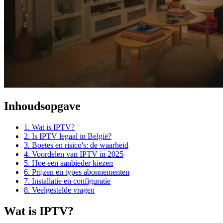
Inhoudsopgave
1. Wat is IPTV?
2. Is IPTV legaal in België?
3. Boetes en risico's: de waarheid
4. Voordelen van IPTV in 2025
5. Hoe een aanbieder kiezen
6. Prijzen en types abonnementen
7. Installatie en configuratie
8. Veelgestelde vragen
Wat is IPTV?