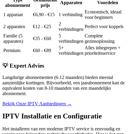
Apparaten
Voordelen
abonnement
prijs
Economisch, ideaal
1 apparaat
€6,90 - €15
1 verbinding
voor beginners
2
2 apparaten
€12 - €25
Perfect voor koppels
verbindingen
Familie (5
5
Complete
€35 - €60
apparaten)
verbindingen
gezinsoplossing
5+
Alles inbegrepen +
Premium
€60 - €89
verbindingen
prioriteitsservice
💡 Expert Advies
Langdurige abonnementen (6-12 maanden) bieden meestal
aanzienlijke kortingen. Bijvoorbeeld, een jaarabonnement kan de
equivalent kosten van 8-10 maanden van een maandelijks
abonnement.
Bekijk Onze IPTV Aanbiedingen →
IPTV Installatie en Configuratie
Het installeren van een moderne IPTV service is eenvoudig en