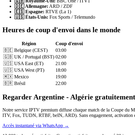
🇬🇧 Royaume-Uni:
BBC One / ITV1
🇩🇪 Allemagne:
ARD / ZDF
🇪🇸 Espagne:
RTVE (La 1)
🇺🇸 États-Unis:
Fox Sports / Telemundo
Heures de coup d'envoi dans le monde
Région
Coup d'envoi
🇧🇪 Belgique (CEST)
03:00
🇬🇧 UK / Portugal (BST)
02:00
🇺🇸 USA East (ET)
21:00
🇺🇸 USA West (PT)
18:00
🇲🇽 Mexico
19:00
🇧🇷 Brésil
22:00
Regarder Argentine - Algérie gratuitement
Notre service IPTV premium diffuse chaque match de la Coupe du Mo
ITV, Fox, TUDN, RTBF, beIN, ARD). Sans engagement, activation en 
Accès instantané via WhatsApp →