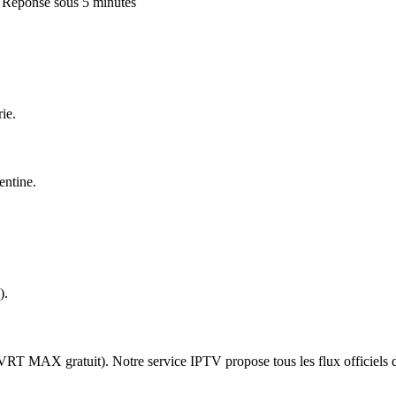
 · Réponse sous 5 minutes
ie.
entine.
).
, VRT MAX gratuit). Notre service IPTV propose tous les flux officie