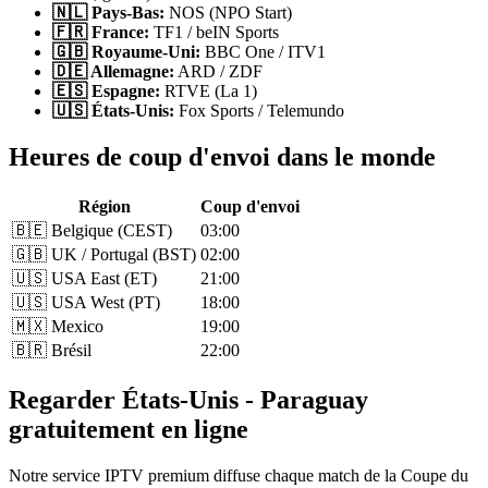
🇳🇱 Pays-Bas:
NOS (NPO Start)
🇫🇷 France:
TF1 / beIN Sports
🇬🇧 Royaume-Uni:
BBC One / ITV1
🇩🇪 Allemagne:
ARD / ZDF
🇪🇸 Espagne:
RTVE (La 1)
🇺🇸 États-Unis:
Fox Sports / Telemundo
Heures de coup d'envoi dans le monde
Région
Coup d'envoi
🇧🇪 Belgique (CEST)
03:00
🇬🇧 UK / Portugal (BST)
02:00
🇺🇸 USA East (ET)
21:00
🇺🇸 USA West (PT)
18:00
🇲🇽 Mexico
19:00
🇧🇷 Brésil
22:00
Regarder États-Unis - Paraguay
gratuitement en ligne
Notre service IPTV premium diffuse chaque match de la Coupe du