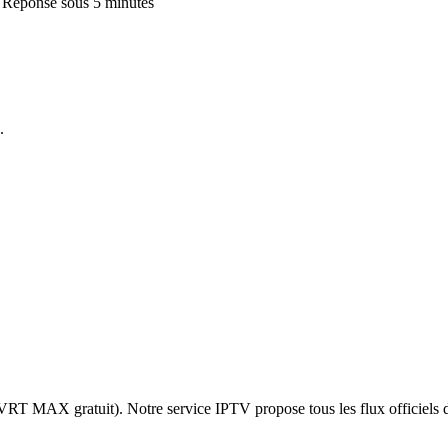
 · Réponse sous 5 minutes
.
, VRT MAX gratuit). Notre service IPTV propose tous les flux officie