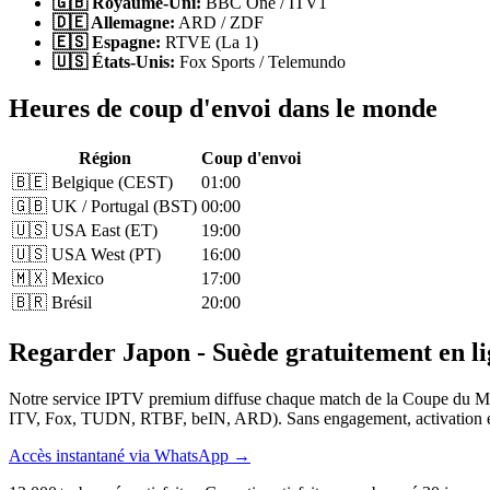
🇬🇧 Royaume-Uni:
BBC One / ITV1
🇩🇪 Allemagne:
ARD / ZDF
🇪🇸 Espagne:
RTVE (La 1)
🇺🇸 États-Unis:
Fox Sports / Telemundo
Heures de coup d'envoi dans le monde
Région
Coup d'envoi
🇧🇪 Belgique (CEST)
01:00
🇬🇧 UK / Portugal (BST)
00:00
🇺🇸 USA East (ET)
19:00
🇺🇸 USA West (PT)
16:00
🇲🇽 Mexico
17:00
🇧🇷 Brésil
20:00
Regarder Japon - Suède gratuitement en l
Notre service IPTV premium diffuse chaque match de la Coupe du Mo
ITV, Fox, TUDN, RTBF, beIN, ARD). Sans engagement, activation en 
Accès instantané via WhatsApp →