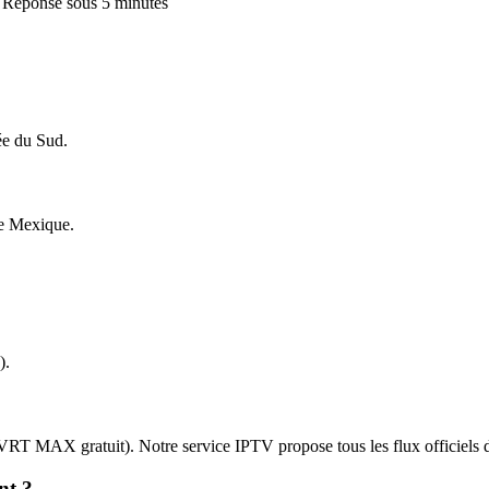
 · Réponse sous 5 minutes
ée du Sud.
e Mexique.
).
, VRT MAX gratuit). Notre service IPTV propose tous les flux officie
nt ?