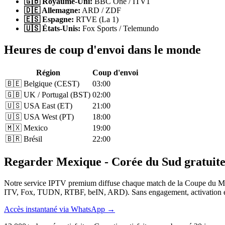
🇬🇧 Royaume-Uni:
BBC One / ITV1
🇩🇪 Allemagne:
ARD / ZDF
🇪🇸 Espagne:
RTVE (La 1)
🇺🇸 États-Unis:
Fox Sports / Telemundo
Heures de coup d'envoi dans le monde
Région
Coup d'envoi
🇧🇪 Belgique (CEST)
03:00
🇬🇧 UK / Portugal (BST)
02:00
🇺🇸 USA East (ET)
21:00
🇺🇸 USA West (PT)
18:00
🇲🇽 Mexico
19:00
🇧🇷 Brésil
22:00
Regarder Mexique - Corée du Sud gratuite
Notre service IPTV premium diffuse chaque match de la Coupe du Mo
ITV, Fox, TUDN, RTBF, beIN, ARD). Sans engagement, activation en 
Accès instantané via WhatsApp →