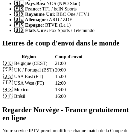
🇳🇱 Pays-Bas:
NOS (NPO Start)
🇫🇷 France:
TF1 / beIN Sports
🇬🇧 Royaume-Uni:
BBC One / ITV1
🇩🇪 Allemagne:
ARD / ZDF
🇪🇸 Espagne:
RTVE (La 1)
🇺🇸 États-Unis:
Fox Sports / Telemundo
Heures de coup d'envoi dans le monde
Région
Coup d'envoi
🇧🇪 Belgique (CEST)
21:00
🇬🇧 UK / Portugal (BST)
20:00
🇺🇸 USA East (ET)
15:00
🇺🇸 USA West (PT)
12:00
🇲🇽 Mexico
13:00
🇧🇷 Brésil
16:00
Regarder Norvège - France gratuitement
en ligne
Notre service IPTV premium diffuse chaque match de la Coupe du