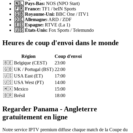
🇳🇱 Pays-Bas:
NOS (NPO Start)
🇫🇷 France:
TF1 / beIN Sports
🇬🇧 Royaume-Uni:
BBC One / ITV1
🇩🇪 Allemagne:
ARD / ZDF
🇪🇸 Espagne:
RTVE (La 1)
🇺🇸 États-Unis:
Fox Sports / Telemundo
Heures de coup d'envoi dans le monde
Région
Coup d'envoi
🇧🇪 Belgique (CEST)
23:00
🇬🇧 UK / Portugal (BST)
22:00
🇺🇸 USA East (ET)
17:00
🇺🇸 USA West (PT)
14:00
🇲🇽 Mexico
15:00
🇧🇷 Brésil
18:00
Regarder Panama - Angleterre
gratuitement en ligne
Notre service IPTV premium diffuse chaque match de la Coupe du