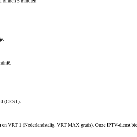
d binnen 5 minuten
je.
tinië.
ijd (CEST).
tis) en VRT 1 (Nederlandstalig, VRT MAX gratis). Onze IPTV-dienst bie