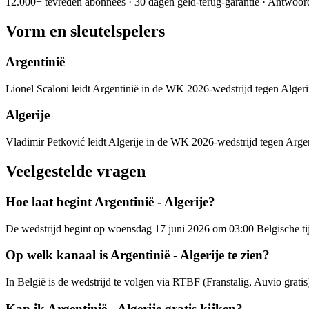
12.000+ tevreden abonnees · 30 dagen geld-terug-garantie · Antwoor
Vorm en sleutelspelers
Argentinië
Lionel Scaloni leidt Argentinië in de WK 2026-wedstrijd tegen Algeri
Algerije
Vladimir Petković leidt Algerije in de WK 2026-wedstrijd tegen Argen
Veelgestelde vragen
Hoe laat begint Argentinië - Algerije?
De wedstrijd begint op woensdag 17 juni 2026 om 03:00 Belgische t
Op welk kanaal is Argentinië - Algerije te zien?
In België is de wedstrijd te volgen via RTBF (Franstalig, Auvio gra
Kan ik Argentinië - Algerije gratis kijken?