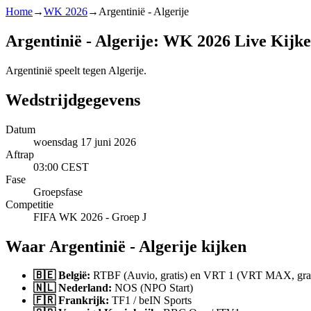
Home
→
WK 2026
→
Argentinië - Algerije
Argentinië - Algerije: WK 2026 Live Kijk
Argentinië speelt tegen Algerije.
Wedstrijdgegevens
Datum
woensdag 17 juni 2026
Aftrap
03:00 CEST
Fase
Groepsfase
Competitie
FIFA WK 2026 - Groep J
Waar Argentinië - Algerije kijken
🇧🇪 België:
RTBF (Auvio, gratis) en VRT 1 (VRT MAX, grat
🇳🇱 Nederland:
NOS (NPO Start)
🇫🇷 Frankrijk:
TF1 / beIN Sports