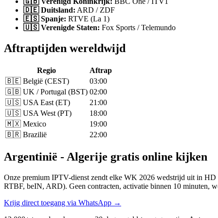
🇬🇧 Verenigd Koninkrijk:
BBC One / ITV1
🇩🇪 Duitsland:
ARD / ZDF
🇪🇸 Spanje:
RTVE (La 1)
🇺🇸 Verenigde Staten:
Fox Sports / Telemundo
Aftraptijden wereldwijd
Regio
Aftrap
🇧🇪 België (CEST)
03:00
🇬🇧 UK / Portugal (BST)
02:00
🇺🇸 USA East (ET)
21:00
🇺🇸 USA West (PT)
18:00
🇲🇽 Mexico
19:00
🇧🇷 Brazilië
22:00
Argentinië - Algerije gratis online kijken
Onze premium IPTV-dienst zendt elke WK 2026 wedstrijd uit in HD e
RTBF, beIN, ARD). Geen contracten, activatie binnen 10 minuten, we
Krijg direct toegang via WhatsApp →