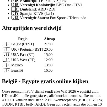
🇫🇷 Frankrijk:
TF1 / beIN Sports
🇬🇧 Verenigd Koninkrijk:
BBC One / ITV1
🇩🇪 Duitsland:
ARD / ZDF
🇪🇸 Spanje:
RTVE (La 1)
🇺🇸 Verenigde Staten:
Fox Sports / Telemundo
Aftraptijden wereldwijd
Regio
Aftrap
🇧🇪 België (CEST)
21:00
🇬🇧 UK / Portugal (BST)
20:00
🇺🇸 USA East (ET)
15:00
🇺🇸 USA West (PT)
12:00
🇲🇽 Mexico
13:00
🇧🇷 Brazilië
16:00
België - Egypte gratis online kijken
Onze premium IPTV-dienst zendt elke WK 2026 wedstrijd uit in
HD en 4K — alle groepsfases, alle knockout-rondes, elke minuut.
49.000+ kanalen inclusief alle FIFA-omroepfeeds (BBC, ITV, Fox,
TUDN, RTBF, beIN, ARD). Geen contracten, activatie binnen 10