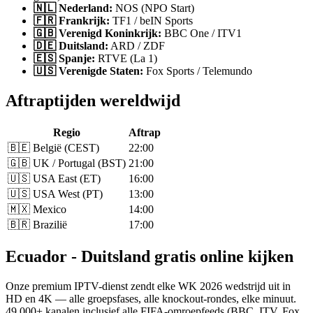
🇳🇱 Nederland:
NOS (NPO Start)
🇫🇷 Frankrijk:
TF1 / beIN Sports
🇬🇧 Verenigd Koninkrijk:
BBC One / ITV1
🇩🇪 Duitsland:
ARD / ZDF
🇪🇸 Spanje:
RTVE (La 1)
🇺🇸 Verenigde Staten:
Fox Sports / Telemundo
Aftraptijden wereldwijd
Regio
Aftrap
🇧🇪 België (CEST)
22:00
🇬🇧 UK / Portugal (BST)
21:00
🇺🇸 USA East (ET)
16:00
🇺🇸 USA West (PT)
13:00
🇲🇽 Mexico
14:00
🇧🇷 Brazilië
17:00
Ecuador - Duitsland gratis online kijken
Onze premium IPTV-dienst zendt elke WK 2026 wedstrijd uit in
HD en 4K — alle groepsfases, alle knockout-rondes, elke minuut.
49.000+ kanalen inclusief alle FIFA-omroepfeeds (BBC, ITV, Fox,