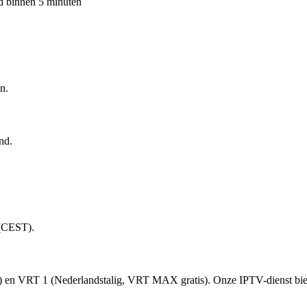
d binnen 5 minuten
n.
nd.
 (CEST).
tis) en VRT 1 (Nederlandstalig, VRT MAX gratis). Onze IPTV-dienst bie