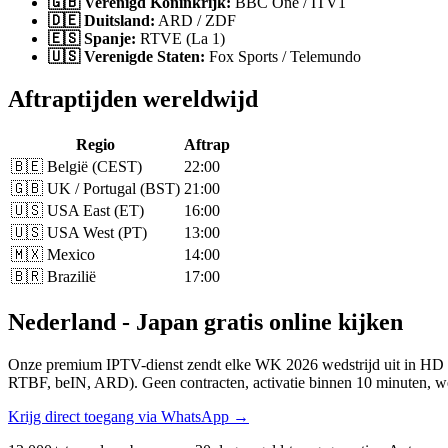
🇬🇧 Verenigd Koninkrijk:
BBC One / ITV1
🇩🇪 Duitsland:
ARD / ZDF
🇪🇸 Spanje:
RTVE (La 1)
🇺🇸 Verenigde Staten:
Fox Sports / Telemundo
Aftraptijden wereldwijd
Regio
Aftrap
🇧🇪 België (CEST)
22:00
🇬🇧 UK / Portugal (BST)
21:00
🇺🇸 USA East (ET)
16:00
🇺🇸 USA West (PT)
13:00
🇲🇽 Mexico
14:00
🇧🇷 Brazilië
17:00
Nederland - Japan gratis online kijken
Onze premium IPTV-dienst zendt elke WK 2026 wedstrijd uit in HD e
RTBF, beIN, ARD). Geen contracten, activatie binnen 10 minuten, we
Krijg direct toegang via WhatsApp →