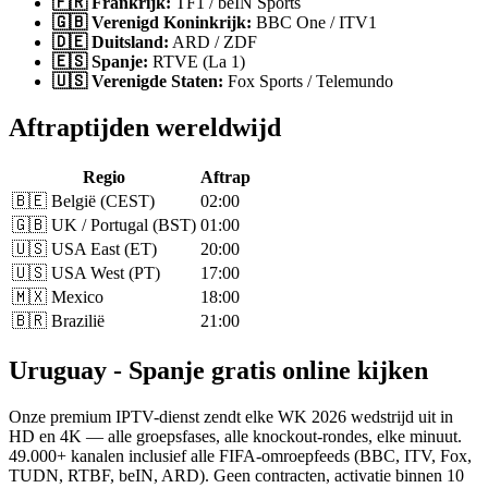
🇫🇷 Frankrijk:
TF1 / beIN Sports
🇬🇧 Verenigd Koninkrijk:
BBC One / ITV1
🇩🇪 Duitsland:
ARD / ZDF
🇪🇸 Spanje:
RTVE (La 1)
🇺🇸 Verenigde Staten:
Fox Sports / Telemundo
Aftraptijden wereldwijd
Regio
Aftrap
🇧🇪 België (CEST)
02:00
🇬🇧 UK / Portugal (BST)
01:00
🇺🇸 USA East (ET)
20:00
🇺🇸 USA West (PT)
17:00
🇲🇽 Mexico
18:00
🇧🇷 Brazilië
21:00
Uruguay - Spanje gratis online kijken
Onze premium IPTV-dienst zendt elke WK 2026 wedstrijd uit in
HD en 4K — alle groepsfases, alle knockout-rondes, elke minuut.
49.000+ kanalen inclusief alle FIFA-omroepfeeds (BBC, ITV, Fox,
TUDN, RTBF, beIN, ARD). Geen contracten, activatie binnen 10