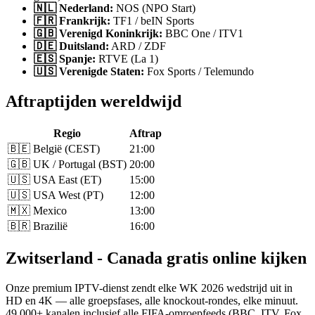
🇳🇱 Nederland:
NOS (NPO Start)
🇫🇷 Frankrijk:
TF1 / beIN Sports
🇬🇧 Verenigd Koninkrijk:
BBC One / ITV1
🇩🇪 Duitsland:
ARD / ZDF
🇪🇸 Spanje:
RTVE (La 1)
🇺🇸 Verenigde Staten:
Fox Sports / Telemundo
Aftraptijden wereldwijd
Regio
Aftrap
🇧🇪 België (CEST)
21:00
🇬🇧 UK / Portugal (BST)
20:00
🇺🇸 USA East (ET)
15:00
🇺🇸 USA West (PT)
12:00
🇲🇽 Mexico
13:00
🇧🇷 Brazilië
16:00
Zwitserland - Canada gratis online kijken
Onze premium IPTV-dienst zendt elke WK 2026 wedstrijd uit in
HD en 4K — alle groepsfases, alle knockout-rondes, elke minuut.
49.000+ kanalen inclusief alle FIFA-omroepfeeds (BBC, ITV, Fox,